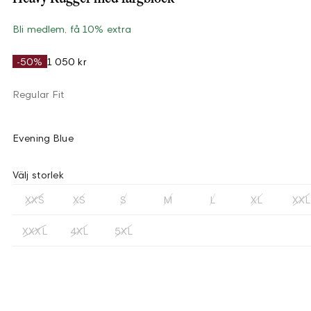
Bli medlem, få 10% extra
-50%
1 050 kr
Regular Fit
Evening Blue
Välj storlek
XXS
XS
S
M
L
XL
XXL
XXXL
4XL
5XL