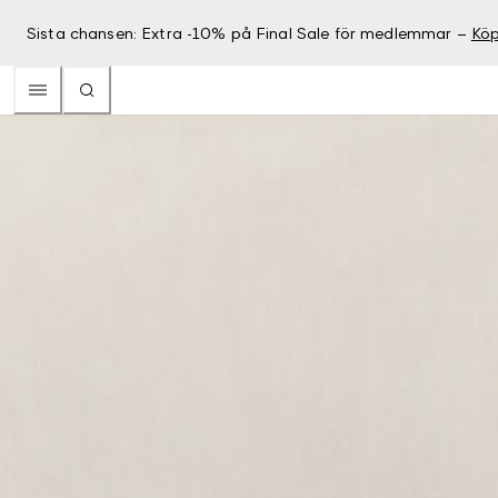
Sista chansen: Extra -10% på Final Sale för medlemmar –
Köp