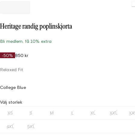
L
Heritage randig poplinskjorta
Bli medlem, få 10% extra
-50%
850 kr
Relaxed Fit
College Blue
Välj storlek
XS
S
M
L
XL
XXL
XX
4XL
5XL