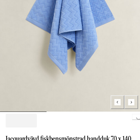
Loading..
Jacquardvävd fiskbensmönstrad handduk 70 x 140