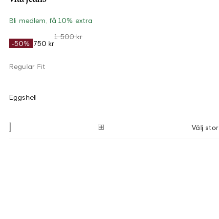
Bli medlem, få 10% extra
1 500 kr
-50%
750 kr
Regular Fit
Eggshell
Välj stor