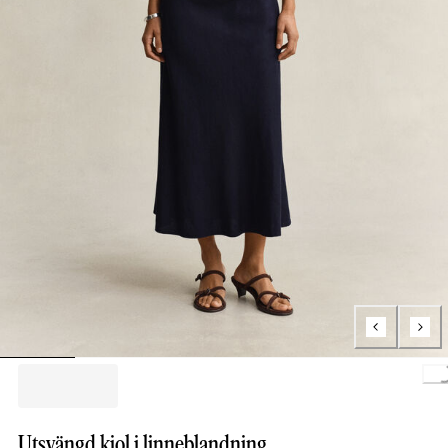
Loading..
Utsvängd kjol i linneblandning