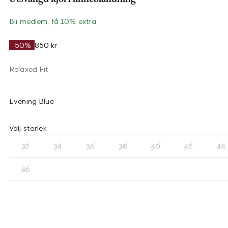
Bli medlem, få 10% extra
-50%
850 kr
Relaxed Fit
Evening Blue
Välj storlek
32
34
36
38
40
42
44
46