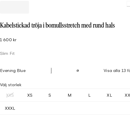
Loading
Kabelstickad tröja i bomullsstretch med rund hals
1 600 kr
Slim Fit
Evening Blue
Visa alla 13 f
Välj storlek
XXS
XS
S
M
L
XL
X
XXXL