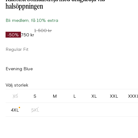
halsöppningen
Bli medlem, få 10% extra
1 500 kr
-50%
750 kr
Regular Fit
Evening Blue
Välj storlek
XS
S
M
L
XL
XXL
XXX
4XL
5XL