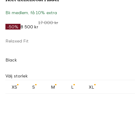
Bli medlem, få 10% extra
17 000 kr
-50%
8 500 kr
Relaxed Fit
Black
Välj storlek
XS
S
M
L
XL