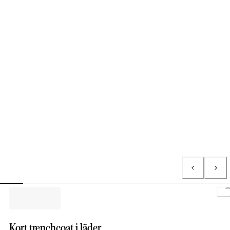
L
Kort trenchcoat i läder