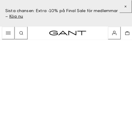
Sista chansen: Extra -10% på Final Sale för medlemmar
–
Köp nu