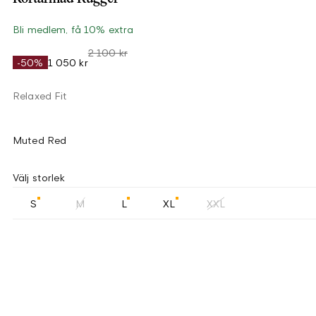
Bli medlem, få 10% extra
2 100 kr
-50%
1 050 kr
Relaxed Fit
Muted Red
Välj storlek
S
M
L
XL
XXL