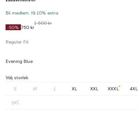
Bli medlem, få 10% extra
1 500 kr
-50%
750 kr
Regular Fit
Evening Blue
Välj storlek
S
M
L
XL
XXL
XXXL
4XL
5XL