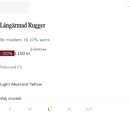
Loading
Långärmad Rugger
Bli medlem, få 10% extra
2 300 kr
-50%
1 150 kr
Relaxed Fit
Light Mustard Yellow
Välj storlek
S
M
L
XL
XXL