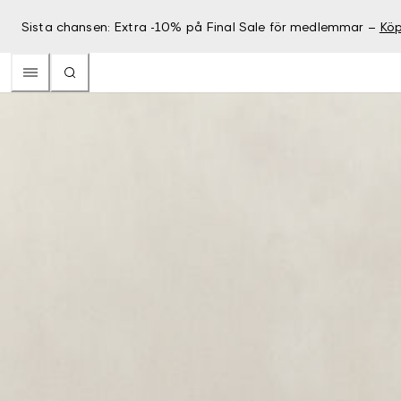
Sista chansen: Extra -10% på Final Sale för medlemmar –
Köp