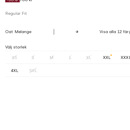
Regular Fit
Oat Melange
Visa alla 12 fär
Välj storlek
XS
S
M
L
XL
XXL
XXX
4XL
5XL