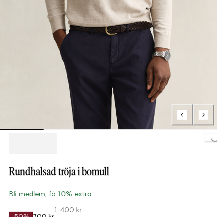
Loading..
Rundhalsad tröja i bomull
Bli medlem, få 10% extra
1 400 kr
-50%
700 kr