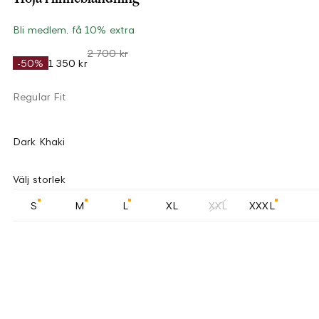
Bli medlem, få 10% extra
2 700 kr
-50%
1 350 kr
Regular Fit
Dark Khaki
Välj storlek
S
M
L
XL
XXL
XXXL