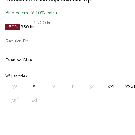
Bli medlem, få 10% extra
1 700 kr
-50%
850 kr
Regular Fit
Evening Blue
Välj storlek
XS
S
M
L
XL
XXL
XXX
4XL
5XL