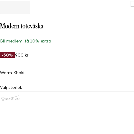
Loading.
Modern toteväska
Bli medlem, få 10% extra
-50%
900 kr
Warm Khaki
Välj storlek
One Size