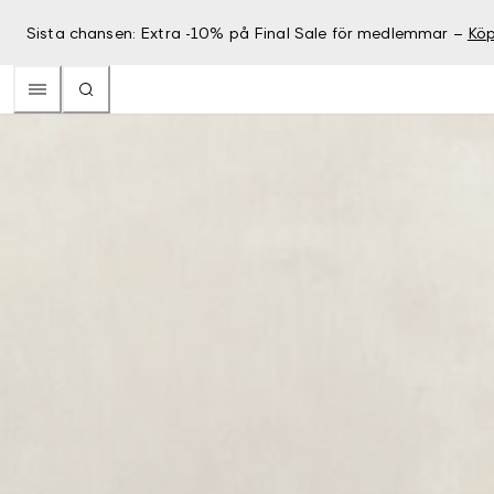
Sista chansen: Extra -10% på Final Sale för medlemmar –
Köp