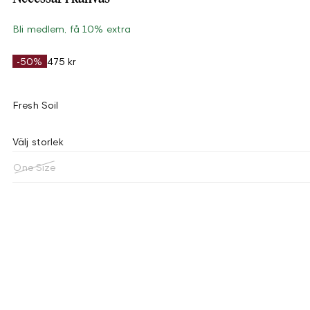
Bli medlem, få 10% extra
-50%
475 kr
Fresh Soil
Välj storlek
One Size