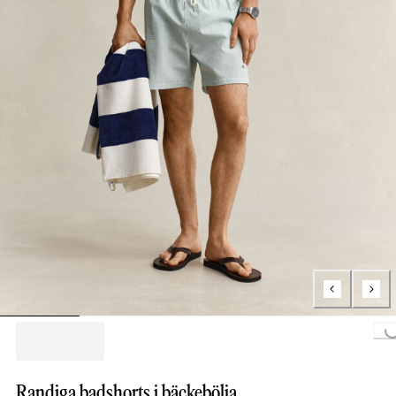
Loading...
Randiga badshorts i bäckebölja