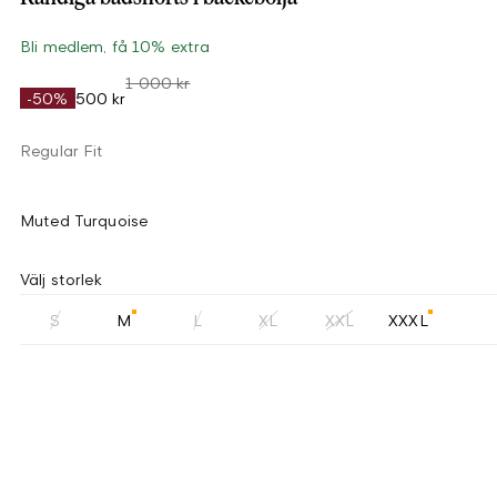
Bli medlem, få 10% extra
1 000 kr
-50%
500 kr
Regular Fit
Muted Turquoise
Välj storlek
S
M
L
XL
XXL
XXXL