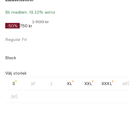
Bli medlem, få 10% extra
1 500 kr
-50%
750 kr
Regular Fit
Black
Välj storlek
S
M
L
XL
XXL
XXXL
4XL
5XL