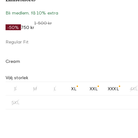
Bli medlem, få 10% extra
1 500 kr
-50%
750 kr
Regular Fit
Cream
Välj storlek
S
M
L
XL
XXL
XXXL
4XL
5XL