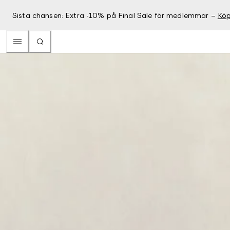
Sista chansen: Extra -10% på Final Sale för medlemmar –
Köp