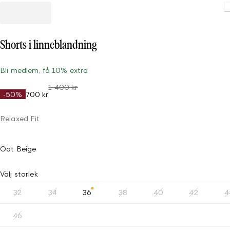
Shorts i linneblandning
Bli medlem, få 10% extra
1 400 kr
-50%
700 kr
Relaxed Fit
Oat Beige
Välj storlek
32
34
36
38
40
42
4
46