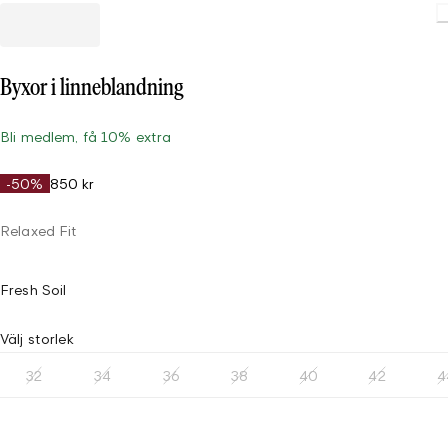
Byxor i linneblandning
Bli medlem, få 10% extra
-50%
850 kr
Relaxed Fit
Fresh Soil
Välj storlek
32
34
36
38
40
42
4