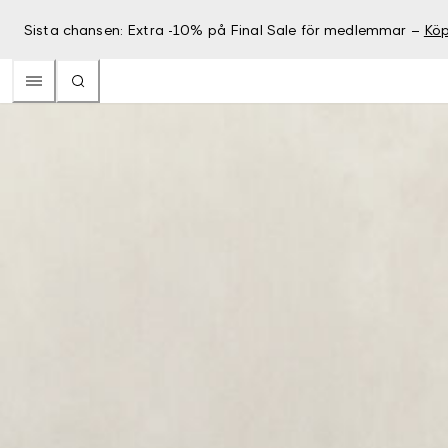
Sista chansen: Extra -10% på Final Sale för medlemmar –
Köp