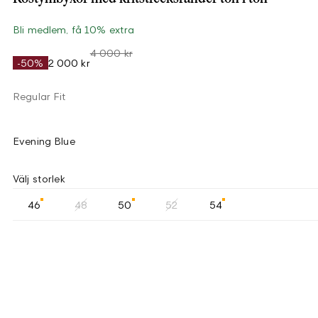
Bli medlem, få 10% extra
4 000 kr
-50%
2 000 kr
Regular Fit
Evening Blue
Välj storlek
46
48
50
52
54