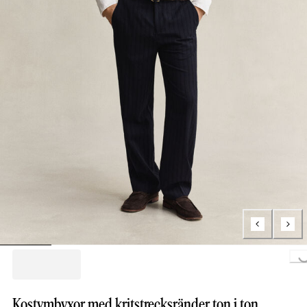
Loading..
Kostymbyxor med kritstrecksränder ton i ton