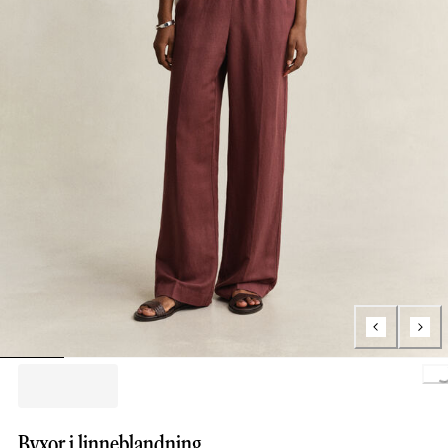
Loading..
Byxor i linneblandning