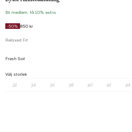
Bli medlem, få 10% extra
-50%
850 kr
Relaxed Fit
Fresh Soil
Välj storlek
32
34
36
38
40
42
44