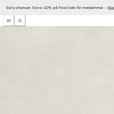
Sista chansen: Extra -10% på Final Sale för medlemmar –
Köp