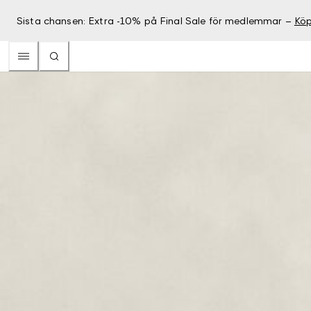
Sista chansen: Extra -10% på Final Sale för medlemmar –
Köp