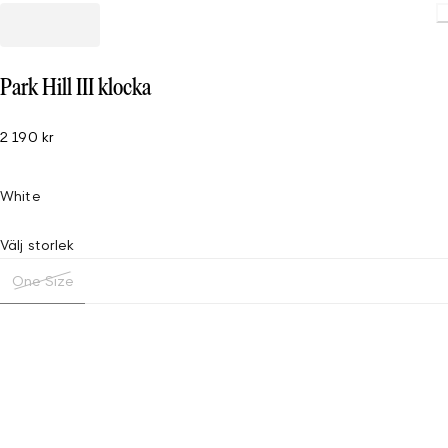
Park Hill III klocka
2 190 kr
White
Välj storlek
One Size