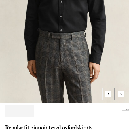
Loading..
Regular fit pinpointvävd oxfordskjorta