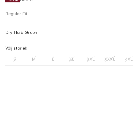
Regular Fit
Dry Herb Green
Välj storlek
S
M
L
XL
XXL
XXXL
4XL