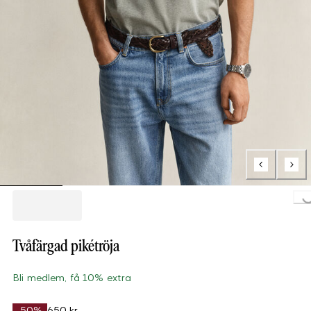
Loading..
Tvåfärgad pikétröja
Bli medlem, få 10% extra
-50%
650 kr