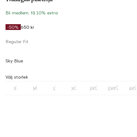
Bli medlem, få 10% extra
-50%
650 kr
Regular Fit
Sky Blue
Välj storlek
S
M
L
XL
XXL
XXXL
4XL