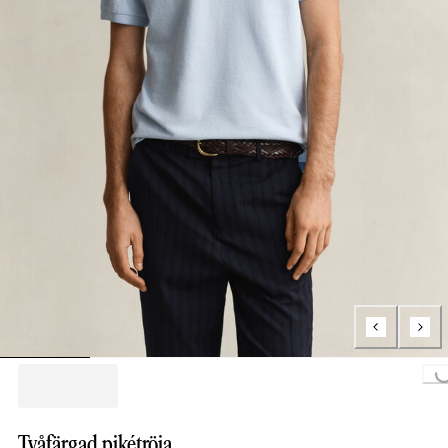
Loading...
Tvåfärgad pikétröja