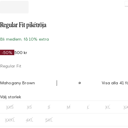
Regular Fit pikétröja
Bli medlem, få 10% extra
-50%
500 kr
Regular Fit
Mahogany Brown
Visa alla 41 f
Välj storlek
XXS
XS
S
M
L
XL
X
XXXL
4XL
5XL