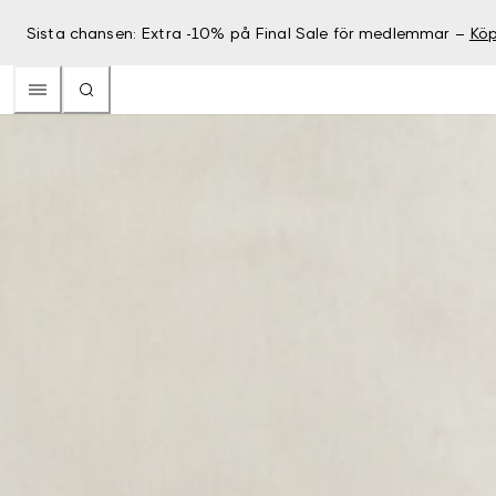
Sista chansen: Extra -10% på Final Sale för medlemmar –
Köp