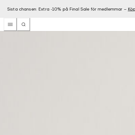
Sista chansen: Extra -10% på Final Sale för medlemmar –
Köp