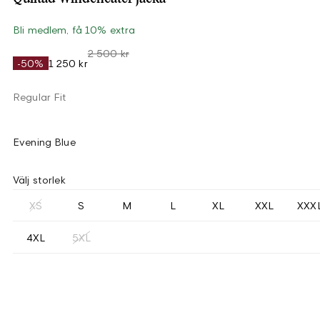
Bli medlem, få 10% extra
2 500 kr
-50%
1 250 kr
Regular Fit
Evening Blue
Välj storlek
XS
S
M
L
XL
XXL
XXX
4XL
5XL