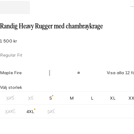
Loading
Randig Heavy Rugger med chambraykrage
1 500 kr
Regular Fit
Maple Fire
Visa alla 12 f
Välj storlek
XXS
XS
S
M
L
XL
X
XXXL
4XL
5XL