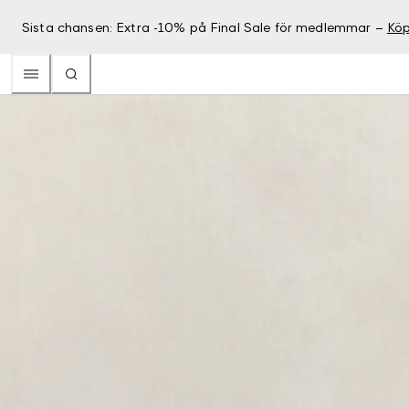
Sista chansen: Extra -10% på Final Sale för medlemmar –
Köp