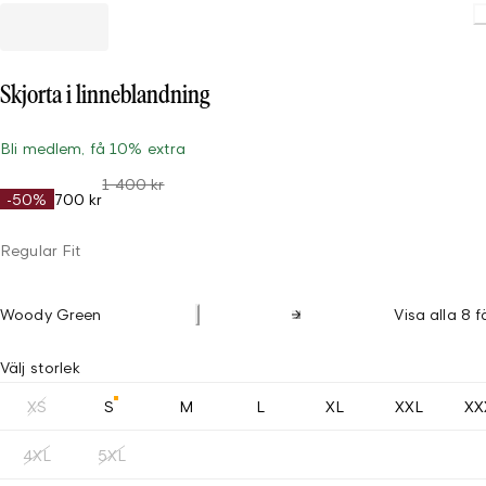
Skjorta i linneblandning
Bli medlem, få 10% extra
1 400 kr
-50%
700 kr
Regular Fit
Woody Green
Visa alla 8 f
Välj storlek
XS
S
M
L
XL
XXL
XX
4XL
5XL