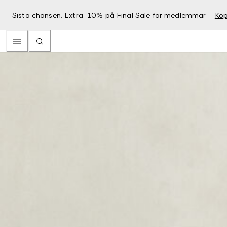
Sista chansen: Extra -10% på Final Sale för medlemmar –
Köp