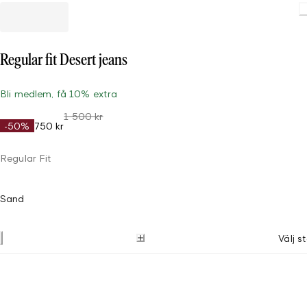
Regular fit Desert jeans
Bli medlem, få 10% extra
1 500 kr
-50%
750 kr
Regular Fit
Sand
Välj s