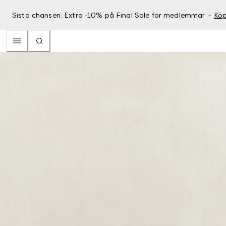
Sista chansen: Extra -10% på Final Sale för medlemmar –
Köp