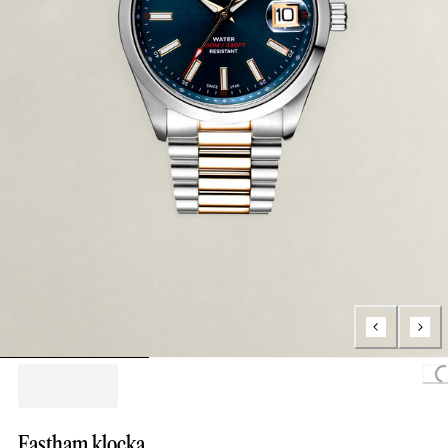
Loading..
Eastham klocka