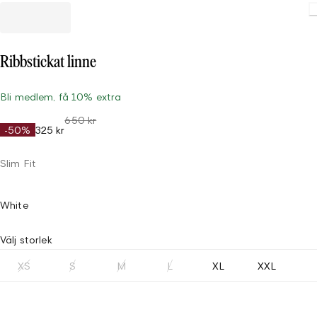
Loading
Ribbstickat linne
Bli medlem, få 10% extra
650 kr
-50%
325 kr
Slim Fit
White
Välj storlek
XS
S
M
L
XL
XXL