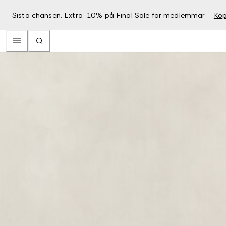
Sista chansen: Extra -10% på Final Sale för medlemmar –
Köp