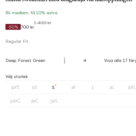
Bli medlem, få 10% extra
1 400 kr
-50%
700 kr
Regular Fit
Deep Forest Green
Visa alla 17 fär
Välj storlek
XXS
XS
S
M
L
XL
XXL
XXXL
4XL
5XL