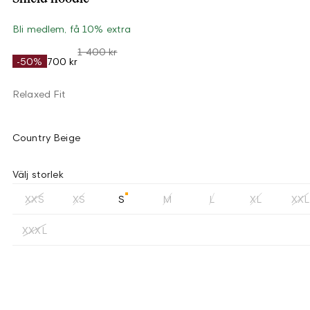
Bli medlem, få 10% extra
1 400 kr
-50%
700 kr
Relaxed Fit
Country Beige
Välj storlek
XXS
XS
S
M
L
XL
XXL
XXXL