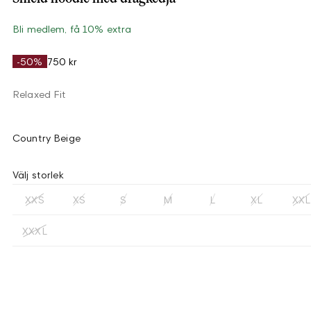
Bli medlem, få 10% extra
-50%
750 kr
Relaxed Fit
Country Beige
Välj storlek
XXS
XS
S
M
L
XL
XXL
XXXL