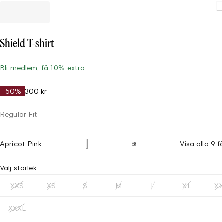
Loading
Shield T-shirt
Bli medlem, få 10% extra
-50%
300 kr
Regular Fit
Apricot Pink
Visa alla 9 f
Välj storlek
XXS
XS
S
M
L
XL
X
XXXL