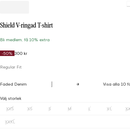
Loading
Shield V-ringad T-shirt
Bli medlem, få 10% extra
-50%
300 kr
Regular Fit
Faded Denim
Visa alla 10 f
Välj storlek
XXS
XS
S
M
L
XL
X
XXXL