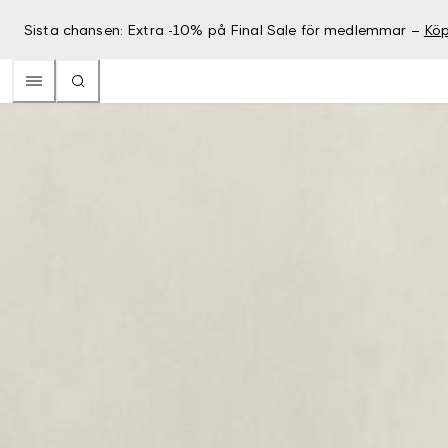
Sista chansen: Extra -10% på Final Sale för medlemmar –
Köp