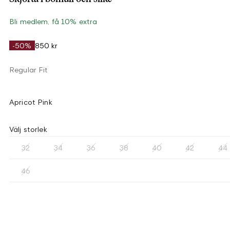
Bli medlem, få 10% extra
-50%
850 kr
Regular Fit
Apricot Pink
Välj storlek
32
34
36
38
40
42
44
46