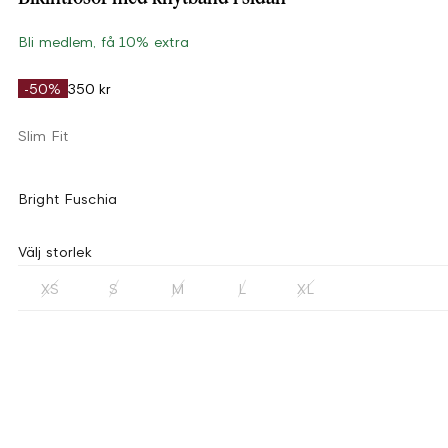
Bli medlem, få 10% extra
-50%
350 kr
Slim Fit
Bright Fuschia
Välj storlek
XS
S
M
L
XL