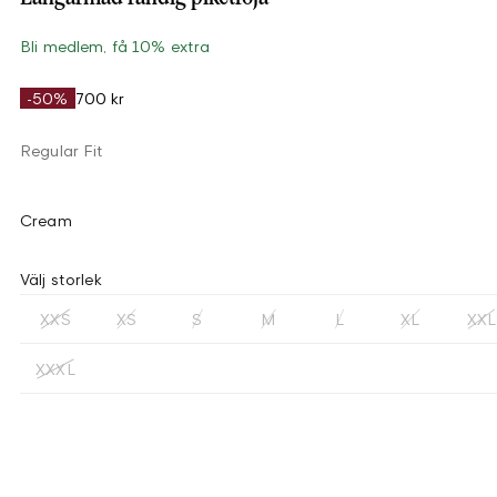
Bli medlem, få 10% extra
-50%
700 kr
Regular Fit
Cream
Välj storlek
XXS
XS
S
M
L
XL
XXL
XXXL