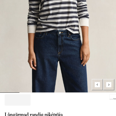
Loading..
Långärmad randig pikétröja