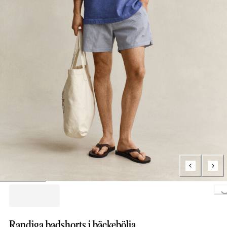
Loading..
Randiga badshorts i bäckebölja