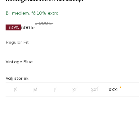
Bli medlem, få 10% extra
1 000 kr
-50%
500 kr
Regular Fit
Vintage Blue
Välj storlek
S
M
L
XL
XXL
XXXL