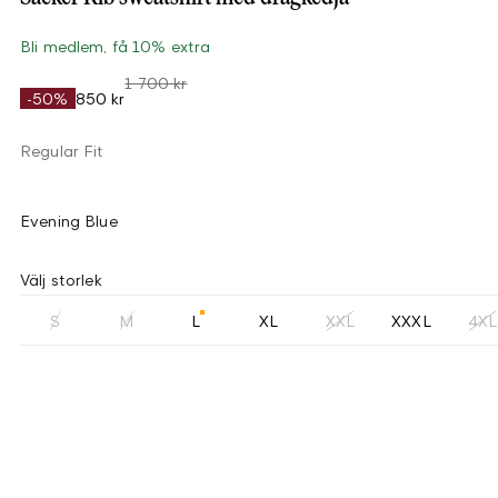
Bli medlem, få 10% extra
1 700 kr
-50%
850 kr
Regular Fit
Evening Blue
Välj storlek
S
M
L
XL
XXL
XXXL
4XL