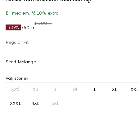
Bli medlem, få 10% extra
1 500 kr
-50%
750 kr
Regular Fit
Seed Melange
Välj storlek
XXS
XS
S
M
L
XL
XXL
XXXL
4XL
5XL