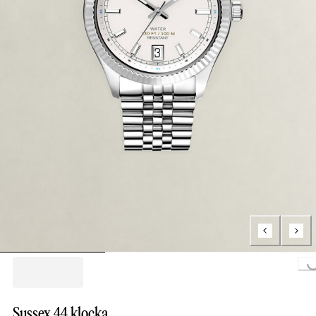
Loading..
Sussex 44 klocka