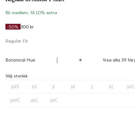
Bli medlem, få 10% extra
-50%
300 kr
Regular Fit
Botanical Hue
Visa alla 39 fär
Välj storlek
XXS
XS
S
M
L
XL
XXL
XXXL
4XL
5XL