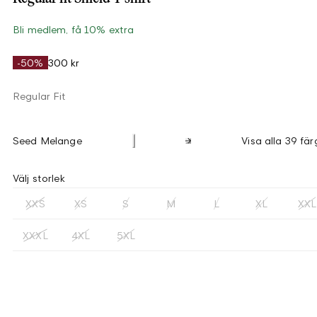
Bli medlem, få 10% extra
-50%
300 kr
Regular Fit
Seed Melange
Visa alla 39 fär
Välj storlek
XXS
XS
S
M
L
XL
XXL
XXXL
4XL
5XL